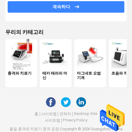
계속하다
제트 필 머신
전기 근육 자극기
우리의 카테고리
초음파 물리 치료기
광역학 치료기
무선 주파수 기계
충격파 치료기
테카 테라피 머
마그네토 요법
초음파 치료
마이크로니들링 분수 RF
신
기계
레이저 물리치료 기계
Desktop Site
홈
사이트맵
연락처
Privacy Policy
사이트맵
품질
충격파 치료기
중국 공장.Copyright © 2026 Guangzhou Kapha