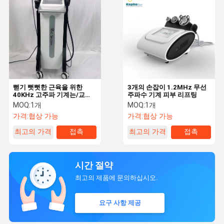
뻗기 뻣뻣한 근육을 위한
3개의 손잡이 1.2MHz 무선
40KHz 고주파 기계는/교원
주파수 기계 피부 리프팅
조직을 활성화합니다
MOQ:
1개
MOQ:
1개
가격:
협상 가능
가격:
협상 가능
최고의 가격
접촉
최고의 가격
접촉
시간 절약
최고의 제품에 문의하십시오.
요구 사항 제공