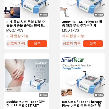
기계 물리 치료 투열 성형 수
300W RET CET Physios 통
술을 체중을 줄이는 단극 Rf
증 완화 무선 주파수 기계
몸
MOQ:
1PCS
MOQ:
1PCS
가격:
협상 가능
가격:
협상 가능
최고의 가격
접촉
최고의 가격
접촉
집
제품
우리에 대하
공장 여행
여
300khz 스마트 Tecar 치료
Ret Cet Rf Tecar Therapy
장비 RF 투열 CET RET
Physio 투열 통증 완화 기계