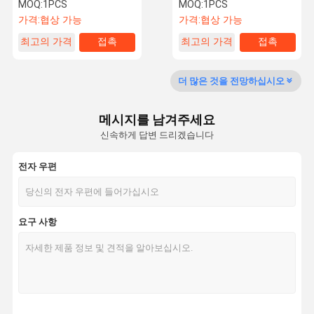
MOQ:
1PCS
MOQ:
1PCS
가격:
협상 가능
가격:
협상 가능
최고의 가격
접촉
최고의 가격
접촉
품질 관리
연락주세요
인용문을 요
Shopping
Online
구하세요
더 많은 것을 전망하십시오
충격파 치료기
메시지를 남겨주세요
신속하게 답변 드리겠습니다
테카 테라피 머신
마그네토 요법 기계
전자 우편
초음파 치료기
요구 사항
기압 요법 기계
ESWT 치료 기계
전자기 치료기
냉동 지방 분해 지방 동결 기계