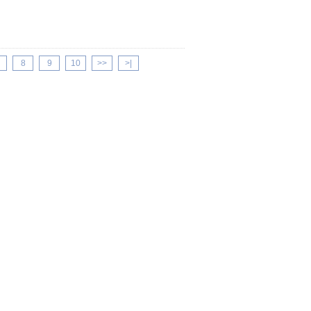
8
9
10
>>
>|