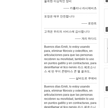
을위한 이상적인 장비
—— 카롤리나 라시에비츠
포장은 매우 안전합니다
—— 로란트
고객은 우리의 서비스에 감사합니다
—— 게리 하다드
Buenos días Emili, lo estoy usando
para, eliminar fibrosis y osteofitos, en
articulaciones para que las personas
recobren su movilidad, también lo uso
en puntos gatillo y en contracturas, para
desinflamar el tico nervio 라스 페르소나
스 세 반 무이 콘텐타스 콘 엘 결과도,
—— 살바도르 쿠에바
Buenos días Emili, lo estoy usando
para, eliminar fibrosis y osteofitos, en
articulaciones para que las personas
recobren su movilidad, también lo uso
en puntos gatillo y en contracturas, para
desinflamar el tico nervio 라스 페르소나