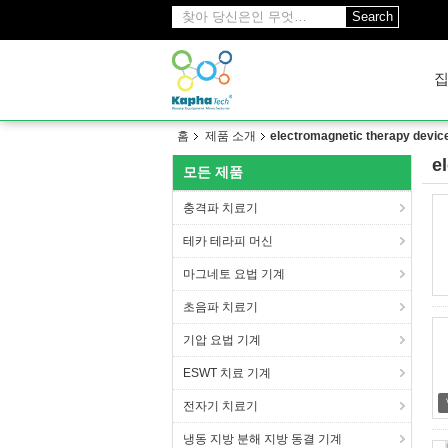
Search
홈
제품 소개
electromagnetic therapy devic
e
모든 제품
(1
충격파 치료기
테카 테라피 머신
마그네토 요법 기계
초음파 치료기
기압 요법 기계
ESWT 치료 기계
전자기 치료기
냉동 지방 분해 지방 동결 기계