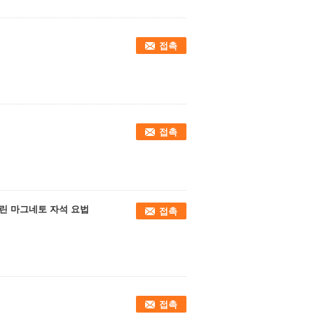
접촉
접촉
물린 마그네토 자석 요법
접촉
접촉