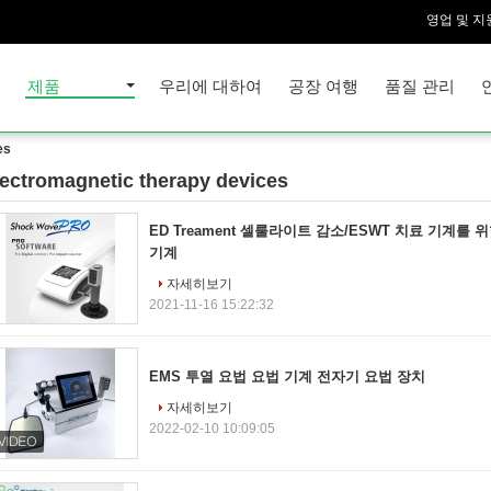
영업 및 지
집
제품
우리에 대하여
공장 여행
품질 관리
es
lectromagnetic therapy devices
00)
ED Treament 셀룰라이트 감소/ESWT 치료 기계를
기계
자세히보기
2021-11-16 15:22:32
EMS 투열 요법 요법 기계 전자기 요법 장치
자세히보기
2022-02-10 10:09:05