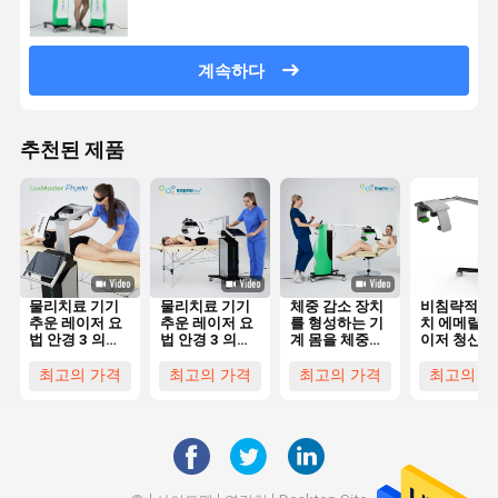
계속하다
추천된 제품
물리치료 기기
물리치료 기기
체중 감소 장치
비침략적인 
추운 레이저 요
추운 레이저 요
를 형성하는 기
치 에메랄드
법 안경 3 의학
법 안경 3 의학
계 몸을 체중을
이저 청신호
통증 완화 기계
통증 완화 기계
줄이는 532nm
532nm을 
초록불 에메랄
게 하는 지방
최고의 가격
최고의 가격
최고의 가격
최고의 가
드 레이저
거 몸