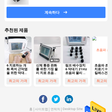
계속하다
추천된 제품
6 치료하는 개
신체 통증 완화
림프 배수장치
초음파 초음
화 족저 근막염
를 위한 가정 물
6 막대기 21Hz
치료기 어깨
을 위한 막대기
리 치료 초음파
초음파 물리 치
킬레스건
21Hz 초음파
물리 치료 기계
료 기계
물리 치료 기계
최고의 가격
최고의 가격
최고의 가격
최고의 가
Desktop Site
홈
사이트맵
연락처