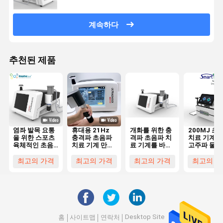
계속하다
추천된 제품
염좌 발목 요통
휴대용 21Hz
개화를 위한 충
200MJ 초
을 위한 스포츠
충격파 초음파
격파 초음파 치
치료 기계 
육체적인 초음
치료 기계 만성
료 기계를 바짝
고주파 물리
파 치료 기계
염증
죄는 피부
료 장비
최고의 가격
최고의 가격
최고의 가격
최고의 가
Desktop Site
홈
사이트맵
연락처